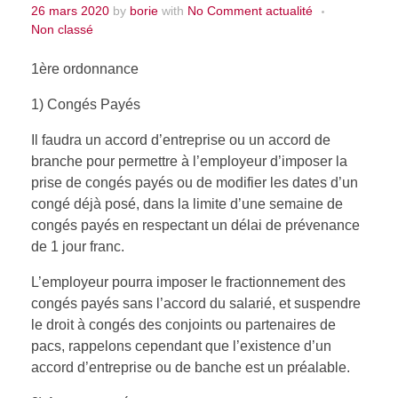
26 mars 2020
by
borie
with
No Comment
actualité
Non classé
SSCT
Droit pénal
Aide Juridictionnelle
CONTACT
1ère ordonnance
Sécurité Sociale
1) Congés Payés
Protection juridique
Droit civil
Il faudra un accord d’entreprise ou un accord de
Droit de la Famille
branche pour permettre à l’employeur d’imposer la
prise de congés payés ou de modifier les dates d’un
Avocat de l’enfant
congé déjà posé, dans la limite d’une semaine de
Préjudice corporel
congés payés en respectant un délai de prévenance
de 1 jour franc.
L’employeur pourra imposer le fractionnement des
congés payés sans l’accord du salarié, et suspendre
le droit à congés des conjoints ou partenaires de
pacs, rappelons cependant que l’existence d’un
accord d’entreprise ou de banche est un préalable.