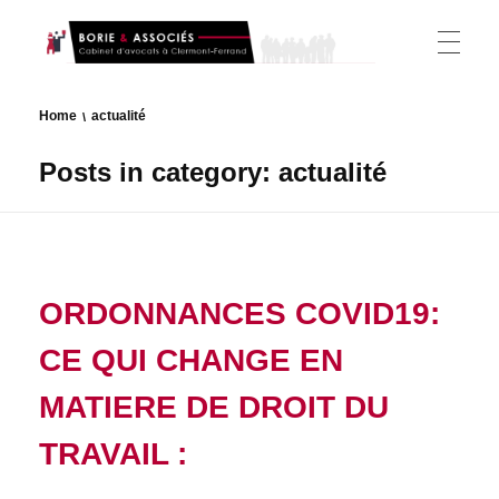
Borie et Associés
Cabinet d’avocats à Clermont-Ferrand
ACCUEIL
Home
actualité
Posts in category: actualité
L’ÉQUIPE
ACTIVITÉS
ORDONNANCES COVID19:
CE QUI CHANGE EN
Droit du Travail
CSE
MATIERE DE DROIT DU
Droit Administratif
TRAVAIL :
CSE (CE/DUP/DP)
HONORAIRES
Droit des étrangers