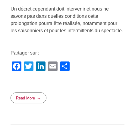
Un décret cependant doit intervenir et nous ne
savons pas dans quelles conditions cette
prolongation pourra être réalisée, notamment pour
les saisonniers et pour les intermittents du spectacle.
Partager sur :
F
T
Li
E
P
a
wi
n
m
ar
c
tt
k
ail
ta
e
er
e
g
Read More
b
dI
er
o
n
o
k