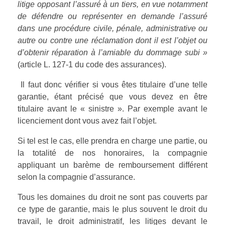
litige opposant l’assuré à un tiers, en vue notamment
de défendre ou représenter en demande l’assuré
SSCT
Droit pénal
dans une procédure civile, pénale, administrative ou
Aide Juridictionnelle
CONTACT
Sécurité Sociale
autre ou contre une réclamation dont il est l’objet ou
d’obtenir réparation à l’amiable du dommage subi »
Protection juridique
Droit civil
(article L. 127-1 du code des assurances).
Droit de la Famille
Il faut donc vérifier si vous êtes titulaire d’une telle
garantie, étant précisé que vous devez en être
Avocat de l’enfant
titulaire avant le « sinistre ». Par exemple avant le
licenciement dont vous avez fait l’objet.
Préjudice corporel
Si tel est le cas, elle prendra en charge une partie, ou
la totalité de nos honoraires, la compagnie
appliquant un barème de remboursement différent
selon la compagnie d’assurance.
Tous les domaines du droit ne sont pas couverts par
ce type de garantie, mais le plus souvent le droit du
travail, le droit administratif, les litiges devant le