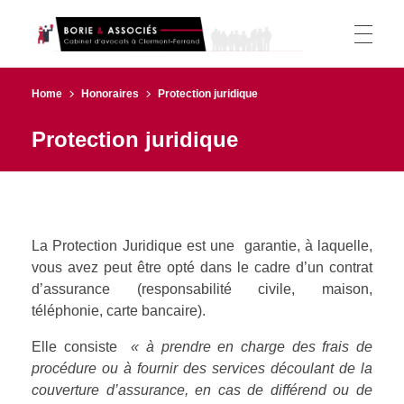
Borie et Associés
Cabinet d’avocats à Clermont-Ferrand
ACCUEIL
Home
Honoraires
Protection juridique
Protection juridique
L’ÉQUIPE
ACTIVITÉS
La Protection Juridique est une garantie, à laquelle,
vous avez peut être opté dans le cadre d’un contrat
d’assurance (responsabilité civile, maison,
téléphonie, carte bancaire).
Droit du Travail
CSE
Elle consiste
« à prendre en charge des frais de
Droit Administratif
procédure ou à fournir des services découlant de la
couverture d’assurance, en cas de différend ou de
CSE (CE/DUP/DP)
HONORAIRES
Droit des étrangers