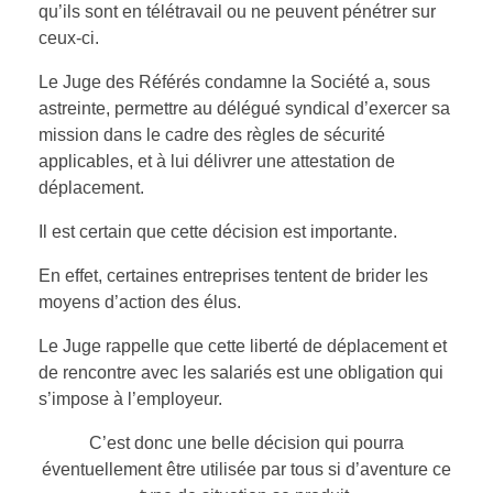
qu’ils sont en télétravail ou ne peuvent pénétrer sur
SSCT
ceux-ci.
Droit pénal
Le Juge des Référés condamne la Société a, sous
Aide Juridictionnelle
CONTACT
Sécurité Sociale
astreinte, permettre au délégué syndical d’exercer sa
Protection juridique
mission dans le cadre des règles de sécurité
Droit civil
applicables, et à lui délivrer une attestation de
Droit de la Famille
déplacement.
Avocat de l’enfant
Il est certain que cette décision est importante.
En effet, certaines entreprises tentent de brider les
Préjudice corporel
moyens d’action des élus.
Le Juge rappelle que cette liberté de déplacement et
de rencontre avec les salariés est une obligation qui
s’impose à l’employeur.
C’est donc une belle décision qui pourra
éventuellement être utilisée par tous si d’aventure ce