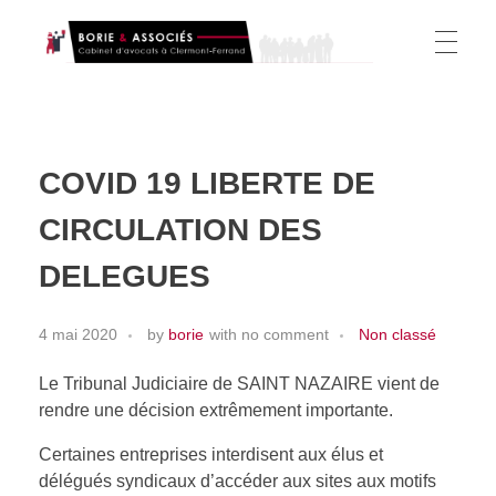
Borie et Associés
Cabinet d’avocats à Clermont-Ferrand
ACCUEIL
COVID 19 LIBERTE DE
L’ÉQUIPE
CIRCULATION DES
DELEGUES
ACTIVITÉS
4 mai 2020
by
borie
with
no comment
Non classé
Le Tribunal Judiciaire de SAINT NAZAIRE vient de
Droit du Travail
CSE
rendre une décision extrêmement importante.
Droit Administratif
Certaines entreprises interdisent aux élus et
délégués syndicaux d’accéder aux sites aux motifs
CSE (CE/DUP/DP)
HONORAIRES
Droit des étrangers