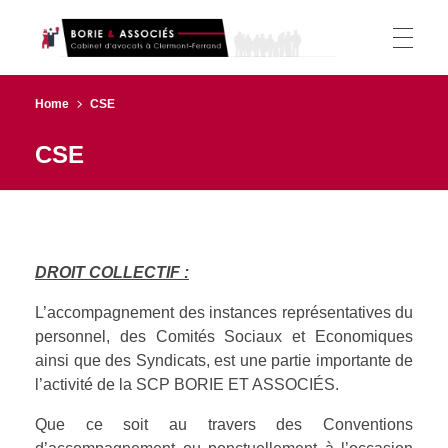
Borie et Associés
Cabinet d’avocats à Clermont-Ferrand
ACCUEIL
Home
CSE
CSE
L’ÉQUIPE
ACTIVITÉS
DROIT COLLECTIF :
L’accompagnement des instances représentatives du
personnel, des Comités Sociaux et Economiques
Droit du Travail
CSE
ainsi que des Syndicats, est une partie importante de
l’activité de la SCP BORIE ET ASSOCIÉS.
Droit Administratif
Que ce soit au travers des Conventions
CSE (CE/DUP/DP)
HONORAIRES
Droit des étrangers