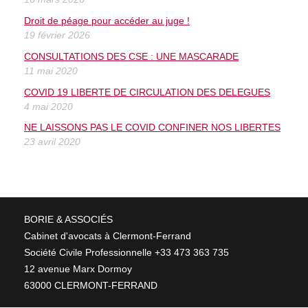
Droit de péage pour accéder au juge !
19 février 2026
CONSULTATIONS DES CSE : UNE MASCARADE
11 mai 2020
COVID 19 LIBERTE DE CIRCULATION DES DELEGUES
4 mai 2020
NE LAISSONS PAS LE COVID CONFINER NOS LIBERTES
23 avril 2020
BORIE & ASSOCIÉS
Cabinet d'avocats à Clermont-Ferrand
Société Civile Professionnelle +33 473 363 735
12 avenue Marx Dormoy
63000 CLERMONT-FERRAND