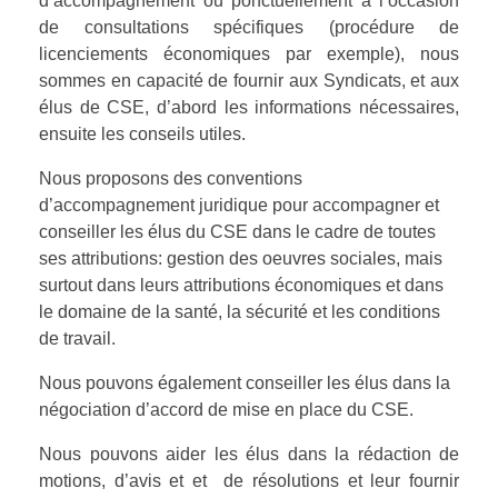
d’accompagnement ou ponctuellement à l’occasion
de consultations spécifiques (procédure de
SSCT
Droit pénal
licenciements économiques par exemple), nous
sommes en capacité de fournir aux Syndicats, et aux
Aide Juridictionnelle
CONTACT
Sécurité Sociale
élus de CSE, d’abord les informations nécessaires,
Protection juridique
ensuite les conseils utiles.
Droit civil
Nous proposons des conventions
Droit de la Famille
d’accompagnement juridique pour accompagner et
conseiller les élus du CSE dans le cadre de toutes
Avocat de l’enfant
ses attributions: gestion des oeuvres sociales, mais
Préjudice corporel
surtout dans leurs attributions économiques et dans
le domaine de la santé, la sécurité et les conditions
de travail.
Nous pouvons également conseiller les élus dans la
négociation d’accord de mise en place du CSE.
Nous pouvons aider les élus dans la rédaction de
motions, d’avis et et de résolutions et leur fournir