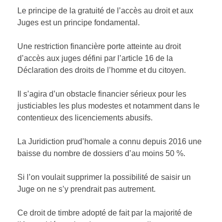
Le principe de la gratuité de l’accès au droit et aux
SSCT
Droit pénal
Juges est un principe fondamental.
Aide Juridictionnelle
CONTACT
Sécurité Sociale
Une restriction financière porte atteinte au droit
d’accès aux juges défini par l’article 16 de la
Protection juridique
Droit civil
Déclaration des droits de l’homme et du citoyen.
Droit de la Famille
Il s’agira d’un obstacle financier sérieux pour les
Avocat de l’enfant
justiciables les plus modestes et notamment dans le
contentieux des licenciements abusifs.
Préjudice corporel
La Juridiction prud’homale a connu depuis 2016 une
baisse du nombre de dossiers d’au moins 50 %.
Si l’on voulait supprimer la possibilité de saisir un
Juge on ne s’y prendrait pas autrement.
Ce droit de timbre adopté de fait par la majorité de