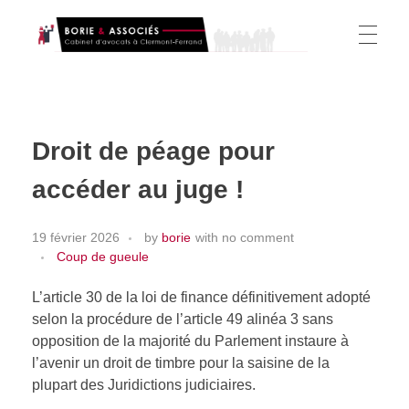
Borie et Associés
Cabinet d’avocats à Clermont-Ferrand
ACCUEIL
Droit de péage pour
L’ÉQUIPE
accéder au juge !
19 février 2026
by
borie
with
no comment
ACTIVITÉS
Coup de gueule
L’article 30 de la loi de finance définitivement adopté
selon la procédure de l’article 49 alinéa 3 sans
Droit du Travail
CSE
opposition de la majorité du Parlement instaure à
Droit Administratif
l’avenir un droit de timbre pour la saisine de la
plupart des Juridictions judiciaires.
CSE (CE/DUP/DP)
HONORAIRES
Droit des étrangers