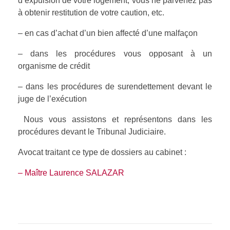
d’expulsion de votre logement, vous ne parvenez pas
à obtenir restitution de votre caution, etc.
SSCT
Droit pénal
– en cas d’achat d’un bien affecté d’une malfaçon
Aide Juridictionnelle
CONTACT
Sécurité Sociale
– dans les procédures vous opposant à un
Protection juridique
Droit civil
organisme de crédit
Droit de la Famille
– dans les procédures de surendettement devant le
juge de l’exécution
Avocat de l’enfant
Nous vous assistons et représentons dans les
Préjudice corporel
procédures devant le Tribunal Judiciaire.
Avocat traitant ce type de dossiers au cabinet :
– Maître Laurence SALAZAR