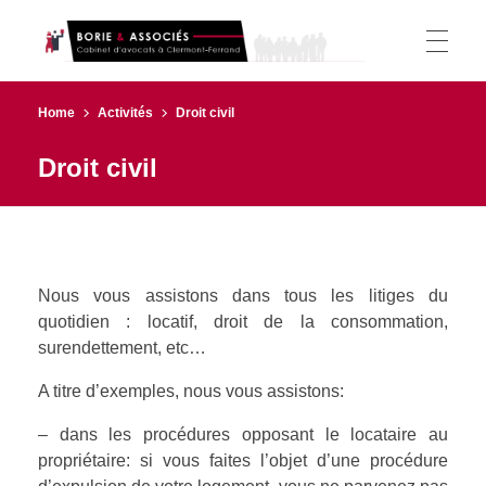
Borie et Associés
Cabinet d’avocats à Clermont-Ferrand
ACCUEIL
Home
Activités
Droit civil
Droit civil
L’ÉQUIPE
ACTIVITÉS
Nous vous assistons dans tous les litiges du
quotidien : locatif, droit de la consommation,
surendettement, etc…
Droit du Travail
CSE
A titre d’exemples, nous vous assistons:
Droit Administratif
– dans les procédures opposant le locataire au
propriétaire: si vous faites l’objet d’une procédure
CSE (CE/DUP/DP)
HONORAIRES
Droit des étrangers